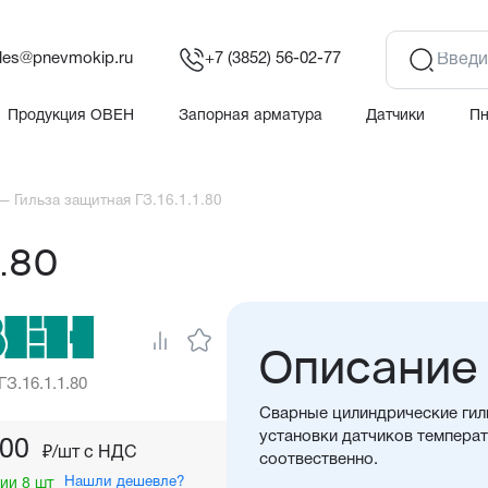
les@pnevmokip.ru
+7 (3852) 56-02-77
Продукция ОВЕН
Запорная арматура
Датчики
П
—
Гильза защитная ГЗ.16.1.1.80
1.80
Описание
ГЗ.16.1.1.80
Сварные цилиндрические гил
установки датчиков температ
,00
₽/шт c НДС
соотвественно.
Нашли дешевле?
ии 8 шт