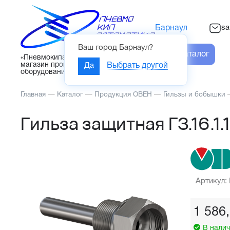
sa
Барнаул
Ваш город
Барнаул
?
Каталог
«Пневмокипавтоматика» – интернет-
магазин промышленного
Да
Выбрать другой
оборудования
Главная
—
Каталог
—
Продукция ОВЕН
—
Гильзы и бобышки
Гильза защитная ГЗ.16.1.
Артикул: 
1 586
В налич