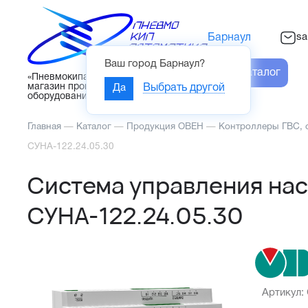
sa
Барнаул
Ваш город
Барнаул
?
Каталог
«Пневмокипавтоматика» – интернет-
магазин промышленного
Да
Выбрать другой
оборудования
Главная
—
Каталог
—
Продукция ОВЕН
—
Контроллеры ГВС, о
СУНА-122.24.05.30
Система управления на
СУНА-122.24.05.30
Артикул: