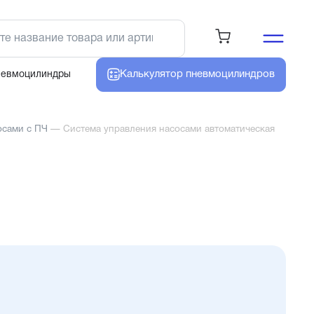
Калькулятор
пневмоцилиндров
невмоцилиндры
осами с ПЧ
—
Система управления насосами автоматическая