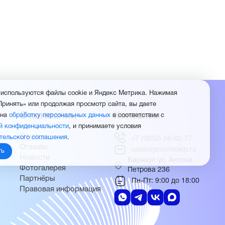
 используются файлы cookie и Яндекс Метрика. Нажимая
Принять» или продолжая просмотр сайта, вы даете
О компании
Контакты
 на
обработку персональных данных
в соответствии с
й конфиденциальности
, и принимаете условия
О нас
тельского соглашения
.
+7 (3852) 56-02-77
Отзывы
sales@pnevmokip.ru
ть
Новости
Барнаул ул. Антона
Фотогалерея
Петрова 236
Партнёры
Пн-Пт: 9:00 до 18:00
Правовая информация