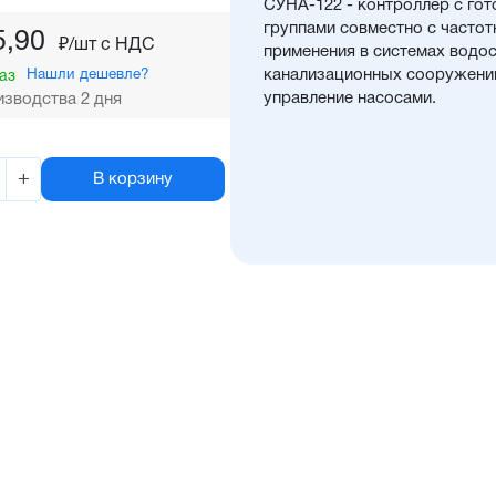
СУНА-122 - контроллер с го
группами совместно с часто
5,90
₽/шт c НДС
применения в системах водо
Нашли дешевле?
канализационных сооружений
аз
управление насосами.
зводства 2 дня
+
В корзину