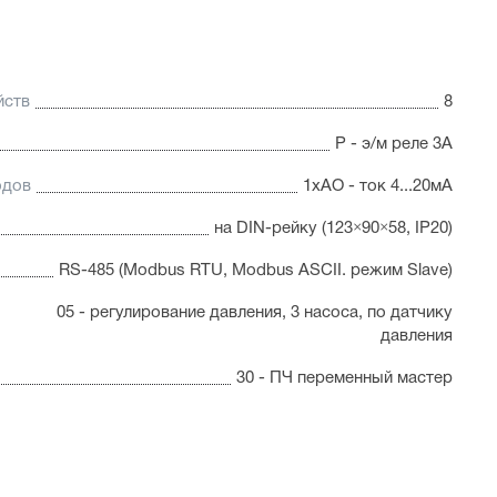
йств
8
Р - э/м реле 3А
одов
1хAO - ток 4...20мА
на DIN-рейку (123×90×58, IP20)
RS-485 (Modbus RTU, Modbus ASCII. режим Slave)
05 - регулирование давления, 3 насоса, по датчику
давления
30 - ПЧ переменный мастер