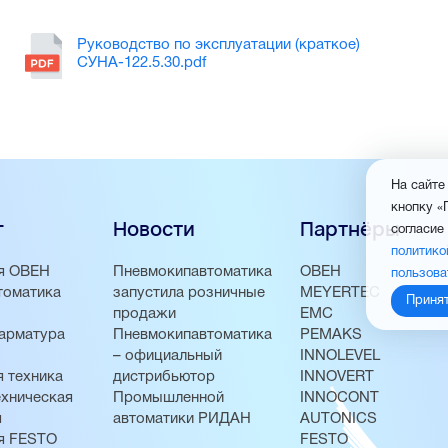
Руководство по эксплуатации (краткое)
СУНА-122.5.30.pdf
На сайте
кнопку «
г
Новости
Партнёры
согласие
политико
я ОВЕН
Пневмокипавтоматика
ОВЕН
пользова
томатика
запустила розничные
MEYERTEC
Приня
продажи
EMC
арматура
Пневмокипавтоматика
PEMAKS
– официальный
INNOLEVEL
 техника
дистрибьютор
INNOVERT
хническая
Промышленной
INNOCONT
я
автоматики РИДАН
AUTONICS
я FESTO
FESTO