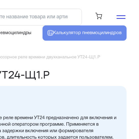
Калькулятор
пневмоцилиндров
невмоцилиндры
ссорное реле времени двухканальное УТ24-Щ1.Р
УТ24-Щ1.Р
е реле времени УТ24 предназначено для включения и
анной оператором программе. Применяется в
ва задержки включения или формирователя
ов, длительность которых задается пользователем.