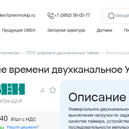
les@pnevmokip.ru
+7 (3852) 56-02-77
Продукция ОВЕН
Запорная арматура
Датчики
П
 тахометры
—
УТ24 цифровой двухканальный таймер
—
Микропроце
е времени двухканальное 
Описание
 УТ24-Щ1.Р
Универсальное двухканально
выключения нагрузки по зад
,40
₽/шт c НДС
качестве таймера, устройст
Нашли дешевле?
последовательности импульс
аз