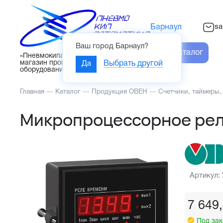
sa
Барнаул
Ваш город
Барнаул
?
Каталог
«Пневмокипавтоматика» – интернет-
магазин промышленного
Да
Выбрать другой
оборудования
Главная
—
Каталог
—
Продукция ОВЕН
—
Счетчики, таймеры,
Микропроцессорное рел
Артикул:
7 649
Под зак