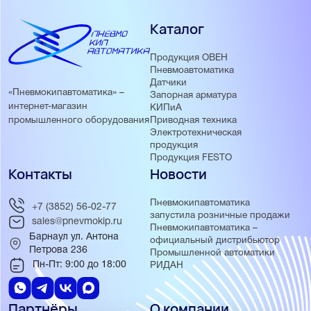
Каталог
Продукция ОВЕН
Пневмоавтоматика
Датчики
«Пневмокипавтоматика» –
Запорная арматура
интернет-магазин
КИПиА
Приводная техника
промышленного оборудования
Электротехническая
продукция
Продукция FESTO
Контакты
Новости
Пневмокипавтоматика
+7 (3852) 56-02-77
запустила розничные продажи
sales@pnevmokip.ru
Пневмокипавтоматика –
Барнаул ул. Антона
официальный дистрибьютор
Петрова 236
Промышленной автоматики
Пн-Пт: 9:00 до 18:00
РИДАН
Партнёры
О компании