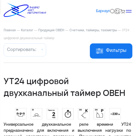
Барнаул
Главная
—
Каталог
—
Продукция ОВЕН
—
Счетчики, таймеры, тахометры
—
УТ24
цифровой двухканальный таймер
Сортировать:
Фильтры
УТ24 цифровой
двухканальный таймер ОВЕН
Универсальное двухканальное реле времени УТ24 
предназначено для включения и выключения нагрузки по 