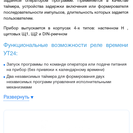
заданной оператором программе. Применяется в качестве 
таймера, устройства задержки включения или формирователя 
последовательности импульсов, длительность которых задается 
пользователем.
Прибор выпускается в корпусах 4-х типов: 
настенном Н , 
щитовых Щ1, Щ2 и DIN-реечном
Функциональные возможности реле времени 
УТ24:
Запуск программы по команде оператора или подаче питания
на прибор (без привязки к календарному времени)
Два независимых таймера для формирования двух
независимых программ управления исполнительными
механизмами
Две программы из конечного и бесконечного числа циклов по
Развернуть
1...30 шагов (каждый шаг задает включение/выключение
исполнительного механизма)
Подключение трех внешних устройств для запуска, остановки,
временной блокировки или сброса программы таймера
Индикация времени, числа циклов и шагов, оставшихся до
окончания программы