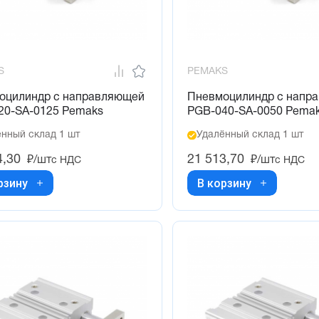
S
PEMAKS
оцилиндр с направляющей
Пневмоцилиндр с напр
20-SA-0125 Pemaks
PGB-040-SA-0050 Pema
нный склад 1 шт
Удалённый склад 1 шт
4,30
21 513,70
₽/шт
₽/шт
с НДС
с НДС
рзину
В корзину