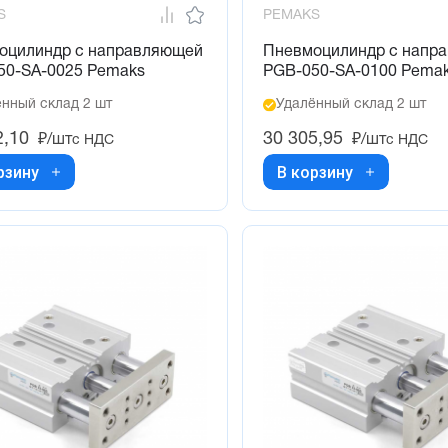
S
PEMAKS
оцилиндр с направляющей
Пневмоцилиндр с напр
50-SA-0025 Pemaks
PGB-050-SA-0100 Pema
нный склад 2 шт
Удалённый склад 2 шт
2,10
30 305,95
₽/шт
₽/шт
с НДС
с НДС
рзину
В корзину