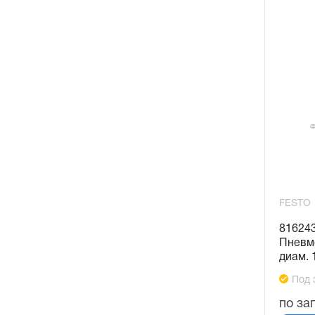
FESTO
81624
Пневм
диам. 
Под 
по за