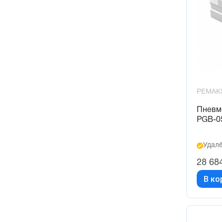
PEMAK
Пневм
PGB-0
Удалё
28 68
В ко