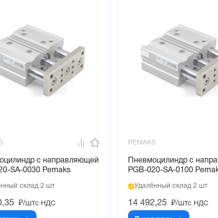
S
PEMAKS
оцилиндр с направляющей
Пневмоцилиндр с напр
20-SA-0030 Pemaks
PGB-020-SA-0100 Pema
нный склад 2 шт
Удалённый склад 2 шт
0,35
14 492,25
₽/шт
₽/шт
с НДС
с НДС