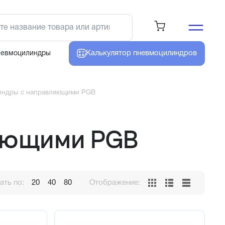
Калькулятор
пневмоцилиндров
невмоцилиндры
индры с направляющими PGB
яющими PGB
ть по:
20
40
80
Отображение: