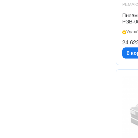
PEMAK
Пневм
PGB-0
Удалё
24 62
В ко