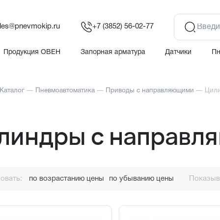
les@pnevmokip.ru
+7 (3852) 56-02-77
Продукция ОВЕН
Запорная арматура
Датчики
П
Каталог
—
Пневмоавтоматика
—
Приводы с направляющими
—
Цил
линдры с направл
овать:
по возрастанию цены
по убыванию цены
Показыва