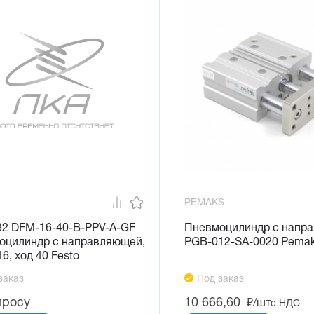
PEMAKS
32 DFM-16-40-B-PPV-A-GF
Пневмоцилиндр с напр
оцилиндр с направляющей,
PGB-012-SA-0020 Pema
16, ход 40 Festo
заказ
Под заказ
просу
10 666,60
₽/шт
с НДС