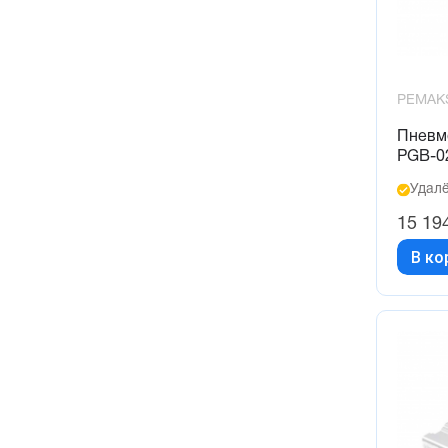
PEMAK
Пневм
PGB-0
Удалё
15 19
В ко