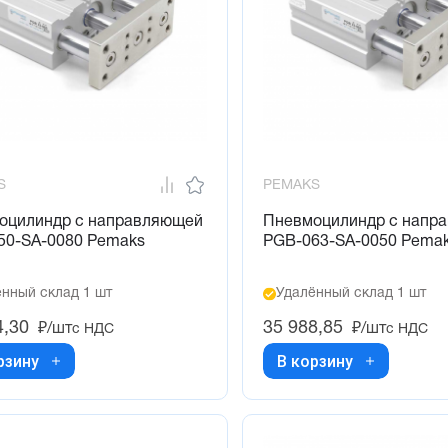
S
PEMAKS
оцилиндр с направляющей
Пневмоцилиндр с напр
50-SA-0080 Pemaks
PGB-063-SA-0050 Pema
нный склад 1 шт
Удалённый склад 1 шт
4,30
35 988,85
₽/шт
₽/шт
с НДС
с НДС
рзину
В корзину