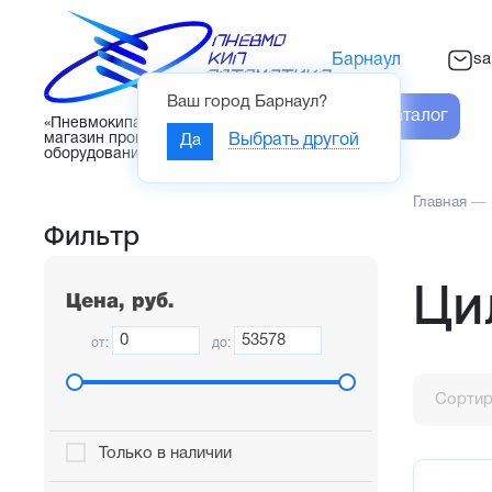
sa
Барнаул
Ваш город
Барнаул
?
Каталог
«Пневмокипавтоматика» – интернет-
магазин промышленного
Да
Выбрать другой
оборудования
Главная
—
Фильтр
Ци
Цена, руб.
от:
до:
Сортир
Только в наличии