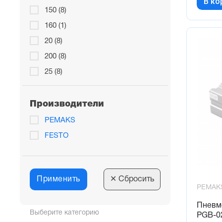
В ко
150 (8)
160 (1)
20 (8)
200 (8)
25 (8)
250 (2)
30 (9)
Производители
40 (9)
PEMAKS
50 (8)
FESTO
60 (1)
75 (2)
Применить
80 (8)
✕
Сбросить
PEMAK
Пневм
Выберите категорию
PGB-0