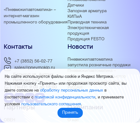
Датчики
«Пневмокипавтоматика» –
Запорная арматура
интернет-магазин
КИПиА
Приводная техника
промышленного оборудования
Электротехническая
продукция
Продукция FESTO
Контакты
Новости
Пневмокипавтоматика
+7 (3852) 56-02-77
запустила розничные продажи
sales@pnevmokip.ru
Пневмокипавтоматика –
Барнаул ул. Антона
официальный дистрибьютор
На сайте используются файлы cookie и Яндекс Метрика.
Петрова 236
Промышленной автоматики
Нажимая кнопку «Принять» или продолжая просмотр сайта, вы
Пн-Пт: 9:00 до 18:00
РИДАН
даете согласие на
обработку персональных данных
в
соответствии с
политикой конфиденциальности
, и принимаете
условия
пользовательского соглашения
.
Партнёры
О компании
Принять
ОВЕН
О нас
MEYERTEC
Отзывы
EMC
Новости
PEMAKS
Фотогалерея