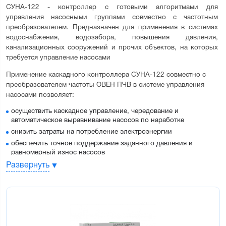
СУНА-122 - контроллер с готовыми алгоритмами для 
управления насосными группами совместно с частотным 
преобразователем. Предназначен для применения в системах 
водоснабжения, водозабора, повышения давления, 
канализационных сооружений и прочих объектов, на которых 
требуется управление насосами
Применение каскадного контроллера СУНА-122 совместно с 
преобразователем частоты ОВЕН ПЧВ в системе управления 
насосами позволяет:
осуществить каскадное управление, чередование и
автоматическое выравнивание насосов по наработке
снизить затраты на потребление электроэнергии
обеспечить точное поддержание заданного давления и
равномерный износ насосов
защитить все насосы системы от аварийных ситуаций
Развернуть
сэкономить на покупке и установке частотных
преобразователей для ведомых двигателей
Преимущества каскадного управления 
насосами: