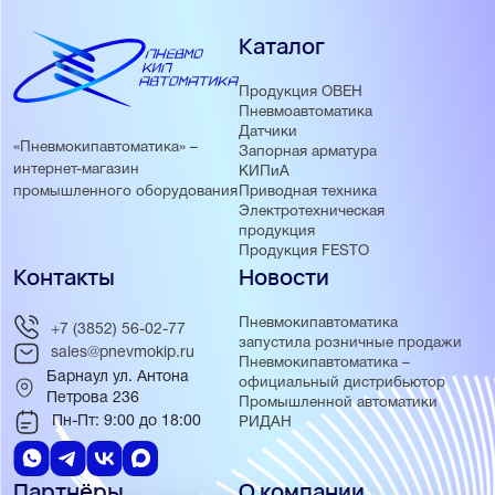
Каталог
Продукция ОВЕН
Пневмоавтоматика
Датчики
«Пневмокипавтоматика» –
Запорная арматура
интернет-магазин
КИПиА
Приводная техника
промышленного оборудования
Электротехническая
продукция
Продукция FESTO
Контакты
Новости
Пневмокипавтоматика
+7 (3852) 56-02-77
запустила розничные продажи
sales@pnevmokip.ru
Пневмокипавтоматика –
Барнаул ул. Антона
официальный дистрибьютор
Петрова 236
Промышленной автоматики
Пн-Пт: 9:00 до 18:00
РИДАН
Партнёры
О компании