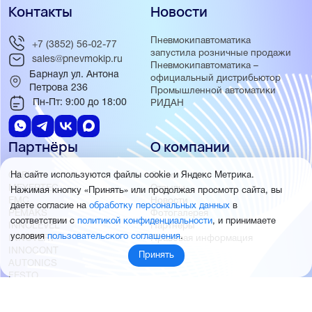
Контакты
Новости
Пневмокипавтоматика
+7 (3852) 56-02-77
запустила розничные продажи
sales@pnevmokip.ru
Пневмокипавтоматика –
Барнаул ул. Антона
официальный дистрибьютор
Петрова 236
Промышленной автоматики
Пн-Пт: 9:00 до 18:00
РИДАН
Партнёры
О компании
ОВЕН
О нас
На сайте используются файлы cookie и Яндекс Метрика.
MEYERTEC
Отзывы
Нажимая кнопку «Принять» или продолжая просмотр сайта, вы
EMC
Новости
даете согласие на
обработку персональных данных
в
PEMAKS
Фотогалерея
соответствии с
политикой конфиденциальности
, и принимаете
INNOLEVEL
Партнёры
условия
пользовательского соглашения
.
INNOVERT
Правовая информация
INNOCONT
Принять
AUTONICS
FESTO
SMC